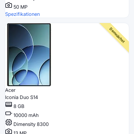
50 MP
Spezifikationen
Acer
Iconia Duo S14
8 GB
10000 mAh
Dimensity 8300
13 MP