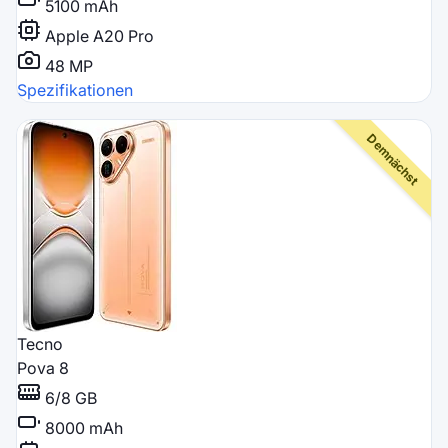
5100 mAh
Apple A20 Pro
48 MP
Spezifikationen
Tecno
Pova 8
6/8 GB
8000 mAh