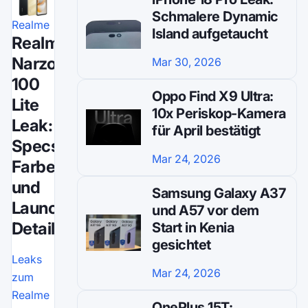
Schmalere Dynamic
Realme
Island aufgetaucht
Realme
Narzo
Mar 30, 2026
100
Oppo Find X9 Ultra:
Lite
10x Periskop-Kamera
Leak:
für April bestätigt
Specs,
Mar 24, 2026
Farben
und
Samsung Galaxy A37
Launch-
und A57 vor dem
Details
Start in Kenia
gesichtet
Leaks
Mar 24, 2026
zum
Realme
OnePlus 15T: