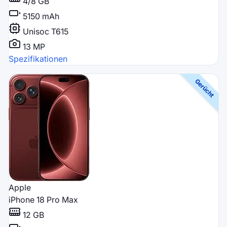
4/8 GB
5150 mAh
Unisoc T615
13 MP
Spezifikationen
Apple
iPhone 18 Pro Max
12 GB