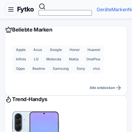
Fytko
Geräte
Marken
N
Beliebte Marken
Apple
Asus
Google
Honor
Huawei
Infinix
LG
Motorola
Nokia
OnePlus
Oppo
Realme
Samsung
Sony
vivo
Alle entdecken
Trend-Handys