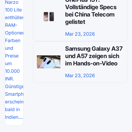
Narzo
Vollständige Specs
100 Lite
bei China Telecom
enthüllen
gelistet
RAM-
Optionen,
Mar 23, 2026
Farben
Samsung Galaxy A37
und
und A57 zeigen sich
Preise
im Hands-on-Video
um
10.000
Mar 23, 2026
INR.
Günstiges
Smartphone
erscheint
bald in
Indien....