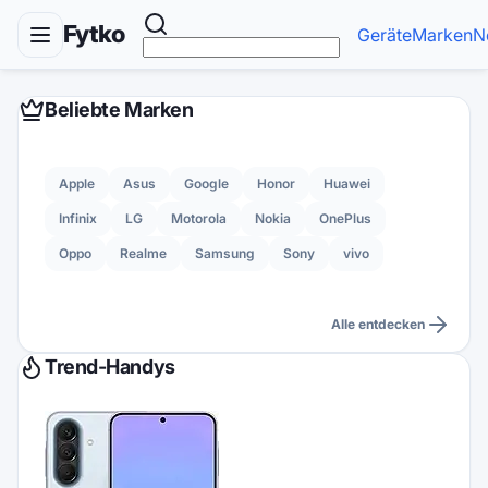
Fytko
Geräte
Marken
N
Beliebte Marken
Apple
Asus
Google
Honor
Huawei
Infinix
LG
Motorola
Nokia
OnePlus
Oppo
Realme
Samsung
Sony
vivo
Alle entdecken
Trend-Handys