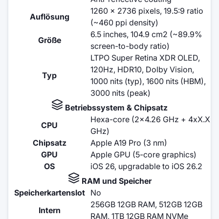
1260 x 2736 pixels, 19.5:9 ratio
Auflösung
(~460 ppi density)
6.5 inches, 104.9 cm2 (~89.9%
Größe
screen-to-body ratio)
LTPO Super Retina XDR OLED,
120Hz, HDR10, Dolby Vision,
Typ
1000 nits (typ), 1600 nits (HBM),
3000 nits (peak)
Betriebssystem & Chipsatz
Hexa-core (2x4.26 GHz + 4xX.X
CPU
GHz)
Chipsatz
Apple A19 Pro (3 nm)
GPU
Apple GPU (5-core graphics)
OS
iOS 26, upgradable to iOS 26.2
RAM und Speicher
Speicherkartenslot
No
256GB 12GB RAM, 512GB 12GB
Intern
RAM, 1TB 12GB RAM NVMe