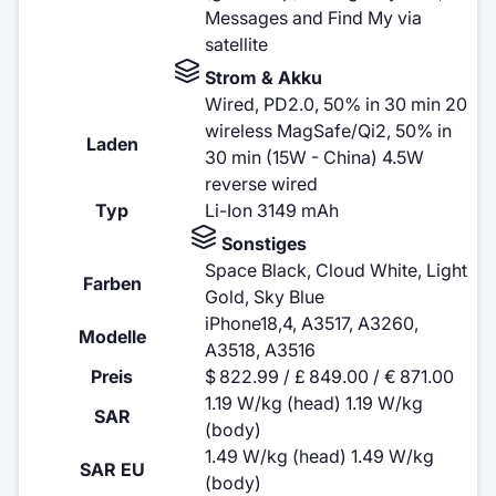
Messages and Find My via
satellite
Strom & Akku
Wired, PD2.0, 50% in 30 min 20
wireless MagSafe/Qi2, 50% in
Laden
30 min (15W - China) 4.5W
reverse wired
Typ
Li-Ion 3149 mAh
Sonstiges
Space Black, Cloud White, Light
Farben
Gold, Sky Blue
iPhone18,4, A3517, A3260,
Modelle
A3518, A3516
Preis
$ 822.99 / £ 849.00 / € 871.00
1.19 W/kg (head) 1.19 W/kg
SAR
(body)
1.49 W/kg (head) 1.49 W/kg
SAR EU
(body)