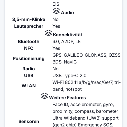
EIS
Audio
3,5-mm-Klinke
No
Lautsprecher
Yes
Konnektivität
Bluetooth
6.0, A2DP, LE
NFC
Yes
GPS, GALILEO, GLONASS, QZSS,
Positionierung
BDS, NavIC
Radio
No
USB
USB Type-C 2.0
Wi-Fi 802.11 a/b/g/n/ac/6e/7, tri-
WLAN
band, hotspot
Weitere Features
Face ID, accelerometer, gyro,
proximity, compass, barometer
Ultra Wideband (UWB) support
Sensoren
(gen2 chip) Emergency SOS,