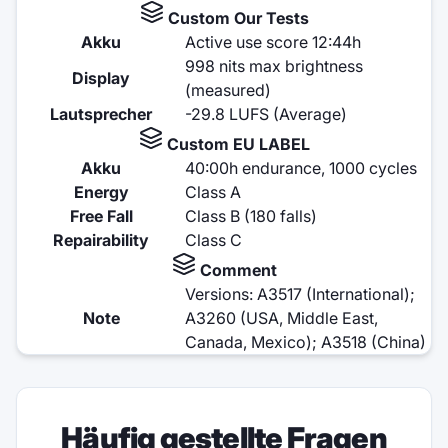
Custom Our Tests
Akku
Active use score 12:44h
998 nits max brightness
Display
(measured)
Lautsprecher
-29.8 LUFS (Average)
Custom EU LABEL
Akku
40:00h endurance, 1000 cycles
Energy
Class A
Free Fall
Class B (180 falls)
Repairability
Class C
Comment
Versions: A3517 (International);
Note
A3260 (USA, Middle East,
Canada, Mexico); A3518 (China)
Häufig gestellte Fragen