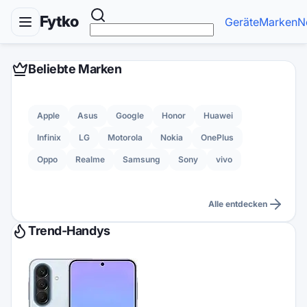
Fytko
Geräte
Marken
N
Beliebte Marken
Apple
Asus
Google
Honor
Huawei
Infinix
LG
Motorola
Nokia
OnePlus
Oppo
Realme
Samsung
Sony
vivo
Alle entdecken
Trend-Handys