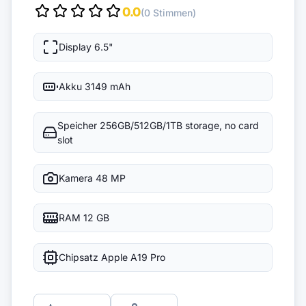
0.0
(0 Stimmen)
Display
6.5"
Akku
3149 mAh
Speicher
256GB/512GB/1TB storage, no card
slot
Kamera
48 MP
RAM
12 GB
Chipsatz
Apple A19 Pro