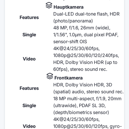
Hauptkamera
Dual-LED dual-tone flash, HDR
Features
(photo/panorama)
48 MP, f/1.6, 26mm (wide),
Single
1/1.56", 1.0µm, dual pixel PDAF,
sensor-shift OIS
4K@24/25/30/60fps,
1080p@25/30/60/120/240fps,
Video
HDR, Dolby Vision HDR (up to
60fps), stereo sound rec.
Frontkamera
HDR, Dolby Vision HDR, 3D
Features
(spatial) audio, stereo sound rec.
18 MP multi-aspect, f/1.9, 20mm
Single
(ultrawide), PDAF SL 3D,
(depth/biometrics sensor)
4K@24/25/30/60fps,
Video
1080p@25/30/60/120fps, gyro-