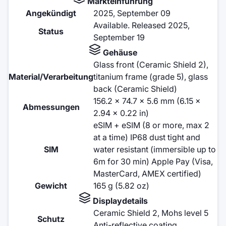
Markteinführung
Angekündigt
2025, September 09
Available. Released 2025,
Status
September 19
Gehäuse
Glass front (Ceramic Shield 2),
Material/Verarbeitung
titanium frame (grade 5), glass
back (Ceramic Shield)
156.2 x 74.7 x 5.6 mm (6.15 x
Abmessungen
2.94 x 0.22 in)
eSIM + eSIM (8 or more, max 2
at a time) IP68 dust tight and
SIM
water resistant (immersible up to
6m for 30 min) Apple Pay (Visa,
MasterCard, AMEX certified)
Gewicht
165 g (5.82 oz)
Displaydetails
Ceramic Shield 2, Mohs level 5
Schutz
Anti-reflective coating