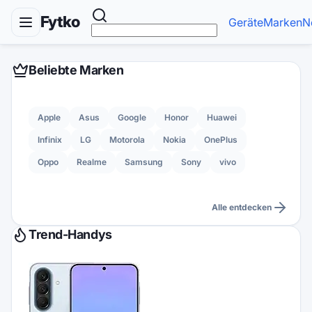
Fytko
Geräte
Marken
N
Beliebte Marken
Apple
Asus
Google
Honor
Huawei
Infinix
LG
Motorola
Nokia
OnePlus
Oppo
Realme
Samsung
Sony
vivo
Alle entdecken
Trend-Handys