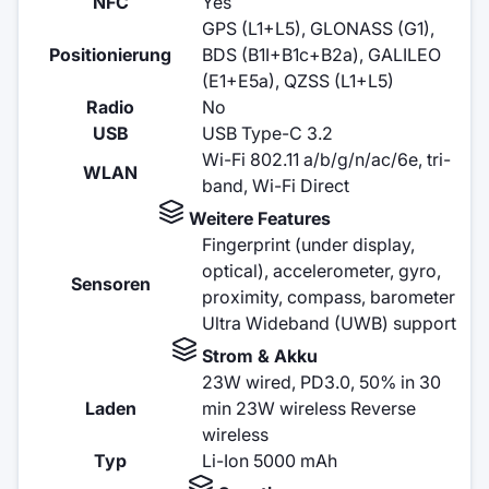
NFC
Yes
GPS (L1+L5), GLONASS (G1),
Positionierung
BDS (B1I+B1c+B2a), GALILEO
(E1+E5a), QZSS (L1+L5)
Radio
No
USB
USB Type-C 3.2
Wi-Fi 802.11 a/b/g/n/ac/6e, tri-
WLAN
band, Wi-Fi Direct
Weitere Features
Fingerprint (under display,
optical), accelerometer, gyro,
Sensoren
proximity, compass, barometer
Ultra Wideband (UWB) support
Strom & Akku
23W wired, PD3.0, 50% in 30
Laden
min 23W wireless Reverse
wireless
Typ
Li-Ion 5000 mAh