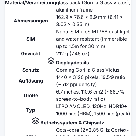
Material/Verarbeitung
glass back (Gorilla Glass Victus),
aluminum frame
162.9 x 76.6 x 8.9 mm (6.41 x
Abmessungen
3.02 x 0.35 in)
Nano-SIM + eSIM IP68 dust tight
SIM
and water resistant (immersible
up to 1.5m for 30 min)
Gewicht
212 g (7.48 oz)
Displaydetails
Schutz
Corning Gorilla Glass Victus
1440 x 3120 pixels, 19.5:9 ratio
Auflösung
(~512 ppi density)
6.7 inches, 110.6 cm2 (~88.7%
Größe
screen-to-body ratio)
LTPO AMOLED, 120Hz, HDR10+,
Typ
1000 nits (HBM), 1500 nits (peak)
Betriebssystem & Chipsatz
Octa-core (2x2.85 GHz Cortex-