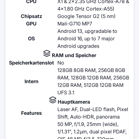
CPU
X1 & 2x2.35 GHz Cortex-A78 &
4x1.80 GHz Cortex-A55)
Chipsatz
Google Tensor G2 (5 nm)
GPU
Mali-G710 MP7
Android 13, upgradable to
OS
Android 16, up to 7 major
Android upgrades
RAM und Speicher
Speicherkartenslot
No
128GB 8GB RAM, 256GB 8GB
RAM, 128GB 12GB RAM, 256GB
Intern
12GB RAM, 512GB 12GB RAM
UFS 3.1
Hauptkamera
Laser AF, Dual-LED flash, Pixel
Features
Shift, Auto-HDR, panorama
50 MP, f/1.9, 25mm (wide),
1/1.31", 1.2µm, dual pixel PDAF,
OIS 48 MP, f/3.5, 120mm