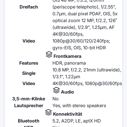
Dreifach
(periscope telephoto), 1/2.55",
0.7µm, dual pixel PDAF, OIS, 5x
optical zoom 12 MP, f/2.2, 126˚
(ultrawide), 1/2.9", 1.25µm, AF
4K@30/60fps,
Video
1080p@30/60/120/240fps;
gyro-EIS, OIS, 10-bit HDR
Frontkamera
Features
HDR, panorama
10.8 MP, f/2.2, 21mm (ultrawide),
Single
1/3.1", 1.22µm
Video
4K@30/60fps, 1080p@30/60fps
Audio
3,5-mm-Klinke
No
Lautsprecher
Yes, with stereo speakers
Konnektivität
Bluetooth
5.2, A2DP, LE, aptX HD