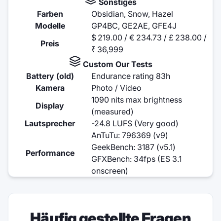
Sonstiges
Farben
Obsidian, Snow, Hazel
Modelle
GP4BC, GE2AE, GFE4J
$ 219.00 / € 234.73 / £ 238.00 /
Preis
₹ 36,999
Custom Our Tests
Battery (old)
Endurance rating 83h
Kamera
Photo / Video
1090 nits max brightness
Display
(measured)
Lautsprecher
-24.8 LUFS (Very good)
AnTuTu: 796369 (v9)
GeekBench: 3187 (v5.1)
Performance
GFXBench: 34fps (ES 3.1
onscreen)
Häufig gestellte Fragen