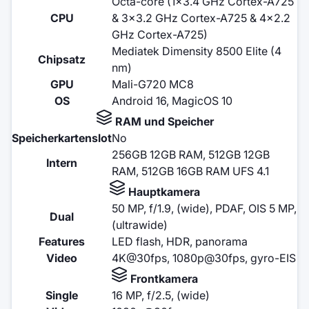
Octa-core (1x3.4 GHz Cortex-A725
CPU
& 3x3.2 GHz Cortex-A725 & 4x2.2
GHz Cortex-A725)
Mediatek Dimensity 8500 Elite (4
Chipsatz
nm)
GPU
Mali-G720 MC8
OS
Android 16, MagicOS 10
RAM und Speicher
Speicherkartenslot
No
256GB 12GB RAM, 512GB 12GB
Intern
RAM, 512GB 16GB RAM UFS 4.1
Hauptkamera
50 MP, f/1.9, (wide), PDAF, OIS 5 MP,
Dual
(ultrawide)
Features
LED flash, HDR, panorama
Video
4K@30fps, 1080p@30fps, gyro-EIS
Frontkamera
Single
16 MP, f/2.5, (wide)