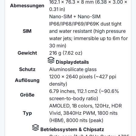
162.1 x 76.3 x 8 mm (6.38 x 3.00 x
Abmessungen
0.31 in)
Nano-SIM + Nano-SIM
IP66/IP68/IP69/IP69K dust tight
SIM
and water resistant (high pressure
water jets; immersible up to 6m for
30 min)
Gewicht
216 g (7.62 oz)
Displaydetails
Schutz
Aluminosilicate glass
1200 x 2640 pixels (~427 ppi
Auflösung
density)
6.79 inches, 112.1 cm2 (~90.6%
Größe
screen-to-body ratio)
AMOLED, 1B colors, 120Hz, HDR
Typ
Vivid, 3840Hz PWM, 1800 nits
(HBM), 8000 nits (peak)
Betriebssystem & Chipsatz