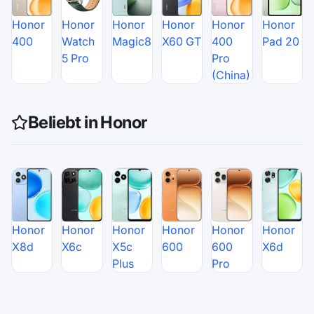
Honor
Honor
Honor
Honor
Honor
Honor
400
Watch
Magic8
X60 GT
400
Pad 20
5 Pro
Pro
(China)
Beliebt in Honor
Honor
Honor
Honor
Honor
Honor
Honor
X8d
X6c
X5c
600
600
X6d
Plus
Pro