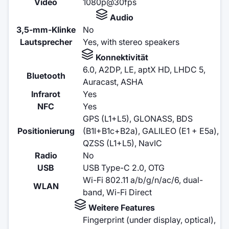
Video
1080p@30fps
Audio
3,5-mm-Klinke
No
Lautsprecher
Yes, with stereo speakers
Konnektivität
6.0, A2DP, LE, aptX HD, LHDC 5,
Bluetooth
Auracast, ASHA
Infrarot
Yes
NFC
Yes
GPS (L1+L5), GLONASS, BDS
Positionierung
(B1I+B1c+B2a), GALILEO (E1 + E5a),
QZSS (L1+L5), NavIC
Radio
No
USB
USB Type-C 2.0, OTG
Wi-Fi 802.11 a/b/g/n/ac/6, dual-
WLAN
band, Wi-Fi Direct
Weitere Features
Fingerprint (under display, optical),