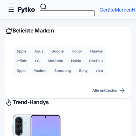
Fytko
Geräte
Marken
N
Beliebte Marken
Apple
Asus
Google
Honor
Huawei
Infinix
LG
Motorola
Nokia
OnePlus
Oppo
Realme
Samsung
Sony
vivo
Alle entdecken
Trend-Handys