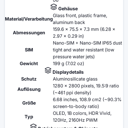
Gehäuse
Glass front, plastic frame,
Material/Verarbeitung
aluminum back
159.6 x 75.5 x 7.3 mm (6.28 x
Abmessungen
2.97 x 0.29 in)
Nano-SIM + Nano-SIM IP65 dust
SIM
tight and water resistant (low
pressure water jets)
Gewicht
199 g (7.02 oz)
Displaydetails
Schutz
Aluminosilicate glass
1280 x 2800 pixels, 19.5:9 ratio
Auflösung
(~461 ppi density)
6.68 inches, 108.9 cm2 (~90.3%
Größe
screen-to-body ratio)
OLED, 1B colors, HDR Vivid,
Typ
120Hz, 2160Hz PWM