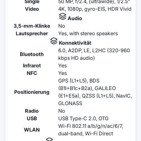
Single
50 MP, f/2.4, (ultrawide), 1/2.5"
Video
4K, 1080p, gyro-EIS, HDR Vivid
Audio
3,5-mm-Klinke
No
Lautsprecher
Yes, with stereo speakers
Konnektivität
6.0, A2DP, LE, L2HC (320-960
Bluetooth
kbps HD audio)
Infrarot
Yes
NFC
Yes
GPS (L1+L5), BDS
(B1I+B1c+B2a), GALILEO
Positionierung
(E1+E5a), QZSS (L1+L5), NavIC,
GLONASS
Radio
No
USB
USB Type-C 2.0, OTG
Wi-Fi 802.11 a/b/g/n/ac/6/7,
WLAN
dual-band, Wi-Fi Direct