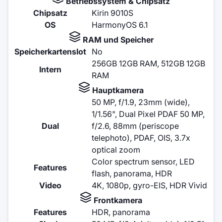
Betriebssystem & Chipsatz
Chipsatz
Kirin 9010S
OS
HarmonyOS 6.1
RAM und Speicher
Speicherkartenslot
No
256GB 12GB RAM, 512GB 12GB
Intern
RAM
Hauptkamera
50 MP, f/1.9, 23mm (wide),
1/1.56", Dual Pixel PDAF 50 MP,
Dual
f/2.6, 88mm (periscope
telephoto), PDAF, OIS, 3.7x
optical zoom
Color spectrum sensor, LED
Features
flash, panorama, HDR
Video
4K, 1080p, gyro-EIS, HDR Vivid
Frontkamera
Features
HDR, panorama