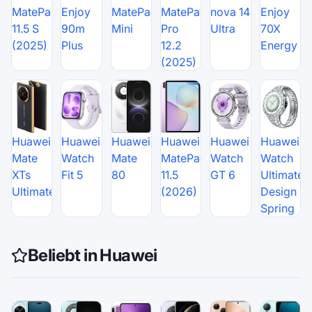
MatePad
Enjoy
MatePad
MatePad
nova 14
Enjoy
11.5 S
90m
Mini
Pro
Ultra
70X
(2025)
Plus
12.2
Energy
(2025)
Huawei
Huawei
Huawei
Huawei
Huawei
Huawei
Mate
Watch
Mate
MatePad
Watch
Watch
XTs
Fit 5
80
11.5
GT 6
Ultimate
Ultimate
(2026)
Design
Spring
Beliebt in Huawei