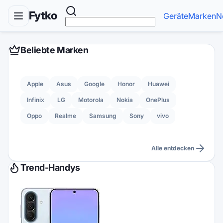
Fytko
Geräte
Marken
N
Beliebte Marken
Apple
Asus
Google
Honor
Huawei
Infinix
LG
Motorola
Nokia
OnePlus
Oppo
Realme
Samsung
Sony
vivo
Alle entdecken
Trend-Handys