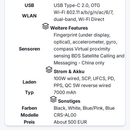
USB
USB Type-C 2.0, OTG
Wi-Fi 802.11 a/b/g/n/ac/6/7,
WLAN
dual-band, Wi-Fi Direct
Weitere Features
Fingerprint (under display,
optical), accelerometer, gyro,
Sensoren
compass Virtual proximity
sensing BDS Satellite Calling and
Messaging - China only
Strom & Akku
100W wired, SCP, UFCS, PD,
Laden
PPS, QC 5W reverse wired
Typ
7000 mAh
Sonstiges
Farben
Black, White, Blue/Pink, Blue
Modelle
CRS-AL00
Preis
About 500 EUR