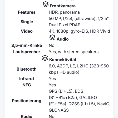
Frontkamera
Features
HDR, panorama
50 MP, f/2.4, (ultrawide), 1/2.5",
Single
Dual Pixel PDAF
Video
4K, 1080p, gyro-EIS, HDR Vivid
Audio
3,5-mm-Klinke
No
Lautsprecher
Yes, with stereo speakers
Konnektivität
6.0, A2DP, LE, L2HC (320-960
Bluetooth
kbps HD audio)
Infrarot
Yes
NFC
Yes
GPS (L1+L5), BDS
(B1I+B1c+B2a), GALILEO
Positionierung
(E1+E5a), QZSS (L1+L5), NavIC,
GLONASS
Radio
No