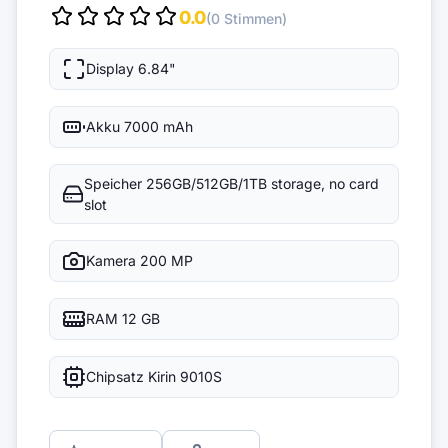
0.0
(0 Stimmen)
Display
6.84"
Akku
7000 mAh
Speicher
256GB/512GB/1TB storage, no card
slot
Kamera
200 MP
RAM
12 GB
Chipsatz
Kirin 9010S