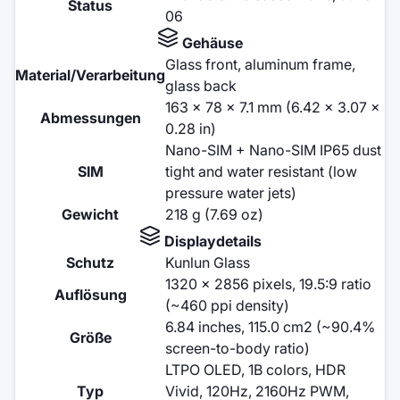
Status
06
Gehäuse
Glass front, aluminum frame,
Material/Verarbeitung
glass back
163 x 78 x 7.1 mm (6.42 x 3.07 x
Abmessungen
0.28 in)
Nano-SIM + Nano-SIM IP65 dust
SIM
tight and water resistant (low
pressure water jets)
Gewicht
218 g (7.69 oz)
Displaydetails
Schutz
Kunlun Glass
1320 x 2856 pixels, 19.5:9 ratio
Auflösung
(~460 ppi density)
6.84 inches, 115.0 cm2 (~90.4%
Größe
screen-to-body ratio)
LTPO OLED, 1B colors, HDR
Typ
Vivid, 120Hz, 2160Hz PWM,