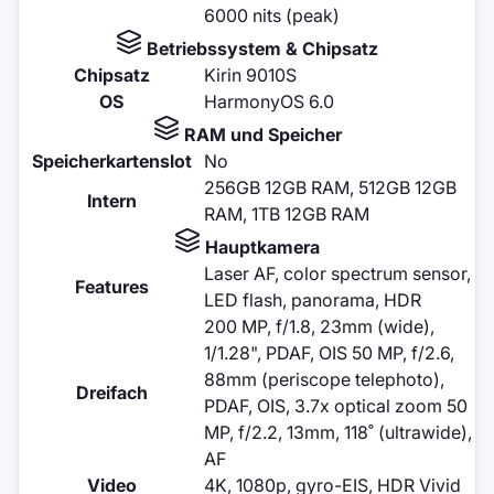
6000 nits (peak)
Betriebssystem & Chipsatz
Chipsatz
Kirin 9010S
OS
HarmonyOS 6.0
RAM und Speicher
Speicherkartenslot
No
256GB 12GB RAM, 512GB 12GB
Intern
RAM, 1TB 12GB RAM
Hauptkamera
Laser AF, color spectrum sensor,
Features
LED flash, panorama, HDR
200 MP, f/1.8, 23mm (wide),
1/1.28", PDAF, OIS 50 MP, f/2.6,
88mm (periscope telephoto),
Dreifach
PDAF, OIS, 3.7x optical zoom 50
MP, f/2.2, 13mm, 118˚ (ultrawide),
AF
Video
4K, 1080p, gyro-EIS, HDR Vivid