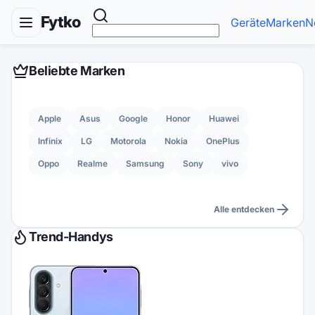
Fytko
Geräte
Marken
N
Beliebte Marken
Apple
Asus
Google
Honor
Huawei
Infinix
LG
Motorola
Nokia
OnePlus
Oppo
Realme
Samsung
Sony
vivo
Alle entdecken
Trend-Handys