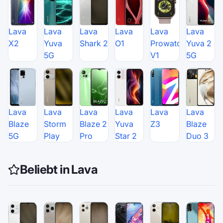
Lava
Lava
Lava
Lava
Lava
Lava
X2
Yuva
Shark 2
O1
Prowatch
Yuva 2
5G
V1
5G
Lava
Lava
Lava
Lava
Lava
Lava
Blaze
Storm
Blaze 2
Yuva
Z3
Blaze
5G
Play
Pro
Star 2
Duo 3
Beliebt in Lava