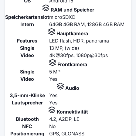
OS
Android 15
RAM und Speicher
Speicherkartenslot
microSDXC
Intern
64GB 4GB RAM, 128GB 4GB RAM
Hauptkamera
Features
LED flash, HDR, panorama
Single
13 MP, (wide)
Video
4K@30fps, 1080p@30fps
Frontkamera
Single
5 MP
Video
Yes
Audio
3,5-mm-Klinke
Yes
Lautsprecher
Yes
Konnektivität
Bluetooth
4.2, A2DP, LE
NFC
No
Positionierung
GPS, GLONASS