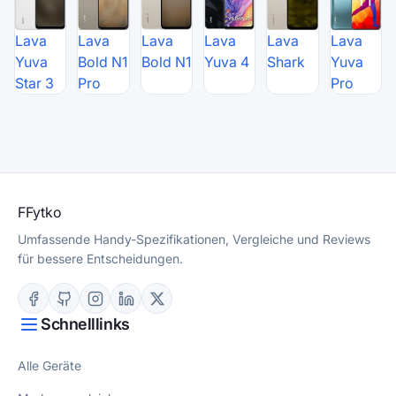
Lava
Lava
Lava
Lava
Lava
Lava
Yuva
Bold N1
Bold N1
Yuva 4
Shark
Yuva
Star 3
Pro
Pro
F
Fytko
Umfassende Handy-Spezifikationen, Vergleiche und Reviews
für bessere Entscheidungen.
Schnelllinks
Alle Geräte