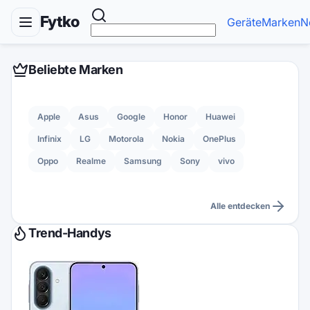
Fytko
Geräte
Marken
N
Beliebte Marken
Apple
Asus
Google
Honor
Huawei
Infinix
LG
Motorola
Nokia
OnePlus
Oppo
Realme
Samsung
Sony
vivo
Alle entdecken
Trend-Handys