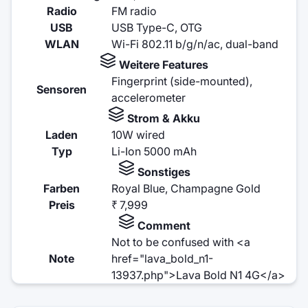
Radio
FM radio
USB
USB Type-C, OTG
WLAN
Wi-Fi 802.11 b/g/n/ac, dual-band
Weitere Features
Fingerprint (side-mounted),
Sensoren
accelerometer
Strom & Akku
Laden
10W wired
Typ
Li-Ion 5000 mAh
Sonstiges
Farben
Royal Blue, Champagne Gold
Preis
₹ 7,999
Comment
Not to be confused with <a
Note
href="lava_bold_n1-
13937.php">Lava Bold N1 4G</a>