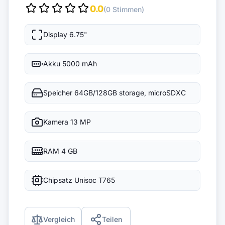
0.0
(0 Stimmen)
Display
6.75"
Akku
5000 mAh
Speicher
64GB/128GB storage, microSDXC
Kamera
13 MP
RAM
4 GB
Chipsatz
Unisoc T765
Vergleich
Teilen