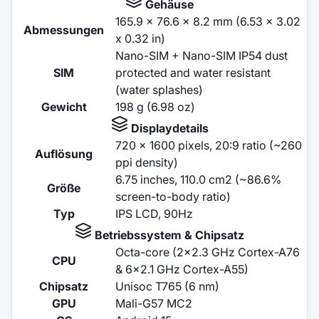
Gehäuse
165.9 x 76.6 x 8.2 mm (6.53 x 3.02
Abmessungen
x 0.32 in)
Nano-SIM + Nano-SIM IP54 dust
SIM
protected and water resistant
(water splashes)
Gewicht
198 g (6.98 oz)
Displaydetails
720 x 1600 pixels, 20:9 ratio (~260
Auflösung
ppi density)
6.75 inches, 110.0 cm2 (~86.6%
Größe
screen-to-body ratio)
Typ
IPS LCD, 90Hz
Betriebssystem & Chipsatz
Octa-core (2x2.3 GHz Cortex-A76
CPU
& 6x2.1 GHz Cortex-A55)
Chipsatz
Unisoc T765 (6 nm)
GPU
Mali-G57 MC2