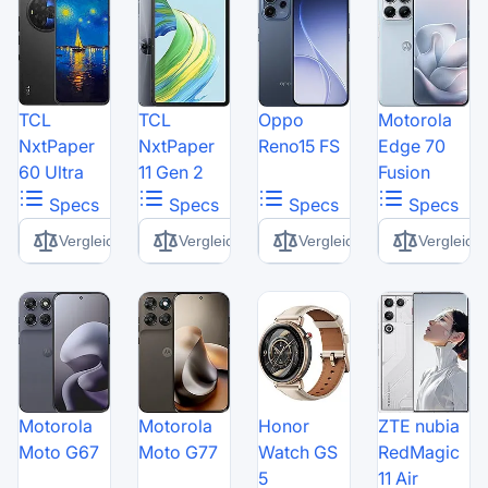
TCL
TCL
Oppo
Motorola
NxtPaper
NxtPaper
Reno15 FS
Edge 70
60 Ultra
11 Gen 2
Fusion
Specs
Specs
Specs
Specs
Vergleich
Vergleich
Vergleich
Vergleich
Motorola
Motorola
Honor
ZTE nubia
Moto G67
Moto G77
Watch GS
RedMagic
5
11 Air