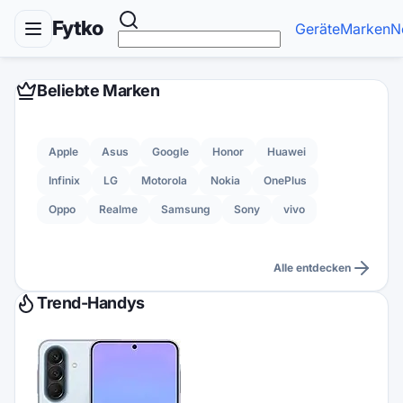
Fytko
Geräte
Marken
N
Beliebte Marken
Apple
Asus
Google
Honor
Huawei
Infinix
LG
Motorola
Nokia
OnePlus
Oppo
Realme
Samsung
Sony
vivo
Alle entdecken
Trend-Handys