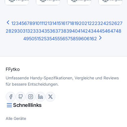
1
2
3
4
5
6
7
8
9
10
11
12
13
14
15
16
17
18
19
20
21
22
23
24
25
26
27
28
29
30
31
32
33
34
35
36
37
38
39
40
41
42
43
44
45
46
47
48
49
50
51
52
53
54
55
56
57
58
59
60
61
62
F
Fytko
Umfassende Handy-Spezifikationen, Vergleiche und Reviews
für bessere Entscheidungen.
Schnelllinks
Alle Geräte