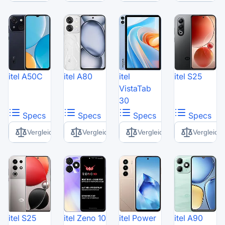
itel A50C
itel A80
itel
itel S25
VistaTab
30
Specs
Specs
Specs
Specs
Vergleich
Vergleich
Vergleich
Vergleich
itel S25
itel Zeno 10
itel Power
itel A90