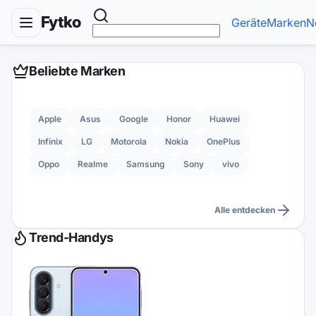
Fytko
Geräte
Marken
N
Beliebte Marken
Apple
Asus
Google
Honor
Huawei
Infinix
LG
Motorola
Nokia
OnePlus
Oppo
Realme
Samsung
Sony
vivo
Alle entdecken
Trend-Handys