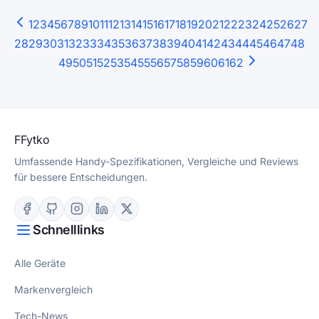
1
2
3
4
5
6
7
8
9
10
11
12
13
14
15
16
17
18
19
20
21
22
23
24
25
26
27
28
29
30
31
32
33
34
35
36
37
38
39
40
41
42
43
44
45
46
47
48
49
50
51
52
53
54
55
56
57
58
59
60
61
62
F
Fytko
Umfassende Handy-Spezifikationen, Vergleiche und Reviews
für bessere Entscheidungen.
Schnelllinks
Alle Geräte
Markenvergleich
Tech-News