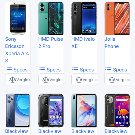
Sony
HMD Pulse
HMD Ivalo
Jolla
Ericsson
2 Pro
XE
Phone
Xperia Arc
S
Specs
Specs
Specs
Specs
Vergleich
Vergleich
Vergleich
Vergleich
Blackview
Blackview
Blackview
Blackview