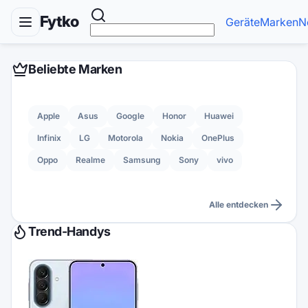
Fytko
Geräte
Marken
N
Beliebte Marken
Apple
Asus
Google
Honor
Huawei
Infinix
LG
Motorola
Nokia
OnePlus
Oppo
Realme
Samsung
Sony
vivo
Alle entdecken
Trend-Handys