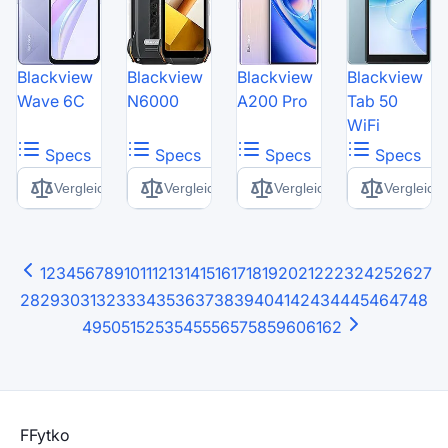
Blackview
Blackview
Blackview
Blackview
Wave 6C
N6000
A200 Pro
Tab 50
WiFi
Specs
Specs
Specs
Specs
Vergleich
Vergleich
Vergleich
Vergleich
1
2
3
4
5
6
7
8
9
10
11
12
13
14
15
16
17
18
19
20
21
22
23
24
25
26
27
28
29
30
31
32
33
34
35
36
37
38
39
40
41
42
43
44
45
46
47
48
49
50
51
52
53
54
55
56
57
58
59
60
61
62
F
Fytko