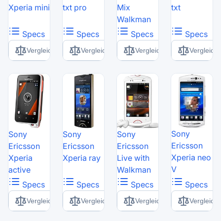
Xperia mini
txt pro
Mix
txt
Walkman
Specs
Specs
Specs
Specs
Vergleich
Vergleich
Vergleich
Vergleich
Sony
Sony
Sony
Sony
Ericsson
Ericsson
Ericsson
Ericsson
Xperia neo
Xperia
Xperia ray
Live with
V
active
Walkman
Specs
Specs
Specs
Specs
Vergleich
Vergleich
Vergleich
Vergleich