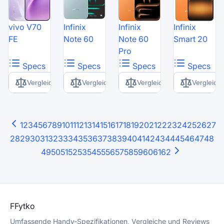
vivo V70
Infinix
Infinix
Infinix
FE
Note 60
Note 60
Smart 20
Pro
Specs
Specs
Specs
Specs
Vergleich
Vergleich
Vergleich
Vergleich
1
2
3
4
5
6
7
8
9
10
11
12
13
14
15
16
17
18
19
20
21
22
23
24
25
26
27
28
29
30
31
32
33
34
35
36
37
38
39
40
41
42
43
44
45
46
47
48
49
50
51
52
53
54
55
56
57
58
59
60
61
62
F
Fytko
Umfassende Handy-Spezifikationen, Vergleiche und Reviews