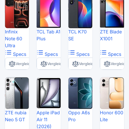
Infinix
TCL Tab A1
TCL K70
ZTE Blade
Note 60
Plus
SE
X1001
Ultra
Specs
Specs
Specs
Specs
Vergleich
Vergleich
Vergleich
Vergleich
ZTE nubia
Apple iPad
Oppo A6s
Honor 600
Neo 5 GT
Air 11
Pro
Lite
(2026)