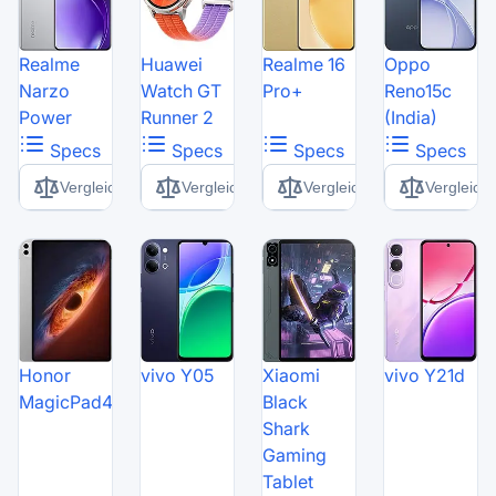
Realme
Huawei
Realme 16
Oppo
Narzo
Watch GT
Pro+
Reno15c
Power
Runner 2
(India)
Specs
Specs
Specs
Specs
Vergleich
Vergleich
Vergleich
Vergleich
Honor
vivo Y05
Xiaomi
vivo Y21d
MagicPad4
Black
Shark
Gaming
Tablet