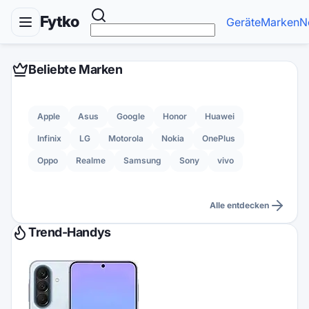
Fytko
Geräte
Marken
N
Beliebte Marken
Apple
Asus
Google
Honor
Huawei
Infinix
LG
Motorola
Nokia
OnePlus
Oppo
Realme
Samsung
Sony
vivo
Alle entdecken
Trend-Handys