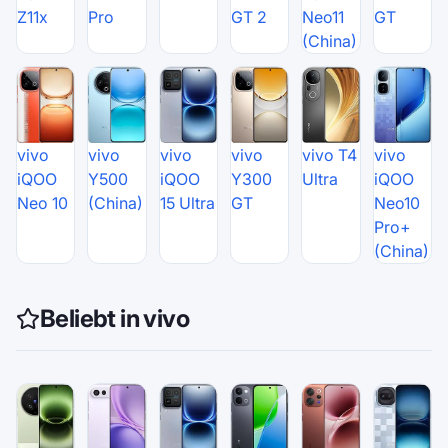
Z11x
Pro
GT 2
Neo11
GT
(China)
vivo
vivo
vivo
vivo
vivo T4
vivo
iQOO
Y500
iQOO
Y300
Ultra
iQOO
Neo 10
(China)
15 Ultra
GT
Neo10
Pro+
(China)
Beliebt in vivo