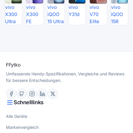
vivo
vivo
vivo
vivo
vivo
vivo
X300
X300
iQOO
Y31d
V70
iQOO
Ultra
FE
15 Ultra
Elite
15R
F
Fytko
Umfassende Handy-Spezifikationen, Vergleiche und Reviews
für bessere Entscheidungen.
Schnelllinks
Alle Geräte
Markenvergleich