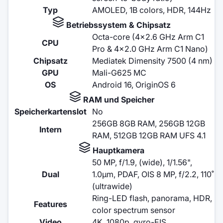
Typ
AMOLED, 1B colors, HDR, 144Hz
Betriebssystem & Chipsatz
Octa-core (4x2.6 GHz Arm C1
CPU
Pro & 4x2.0 GHz Arm C1 Nano)
Chipsatz
Mediatek Dimensity 7500 (4 nm)
GPU
Mali-G625 MC
OS
Android 16, OriginOS 6
RAM und Speicher
Speicherkartenslot
No
256GB 8GB RAM, 256GB 12GB
Intern
RAM, 512GB 12GB RAM UFS 4.1
Hauptkamera
50 MP, f/1.9, (wide), 1/1.56",
Dual
1.0µm, PDAF, OIS 8 MP, f/2.2, 110˚
(ultrawide)
Ring-LED flash, panorama, HDR,
Features
color spectrum sensor
Video
4K, 1080p, gyro-EIS