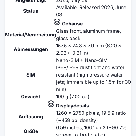
Available. Released 2026, June
Status
03
Gehäuse
Glass front, aluminum frame,
Material/Verarbeitung
glass back
157.5 x 74.3 x 7.9 mm (6.20 x
Abmessungen
2.93 x 0.31 in)
Nano-SIM + Nano-SIM
IP68/IP69 dust tight and water
SIM
resistant (high pressure water
jets; immersible up to 1.5m for 30
min)
Gewicht
199 g (7.02 oz)
Displaydetails
1260 x 2750 pixels, 19.5:9 ratio
Auflösung
(~459 ppi density)
6.59 inches, 106.1 cm2 (~90.7%
Größe
screen-to-body ratio)