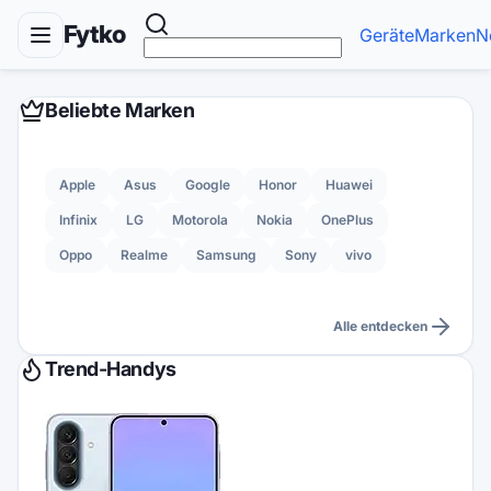
Fytko
Geräte
Marken
N
Beliebte Marken
Apple
Asus
Google
Honor
Huawei
Infinix
LG
Motorola
Nokia
OnePlus
Oppo
Realme
Samsung
Sony
vivo
Alle entdecken
Trend-Handys