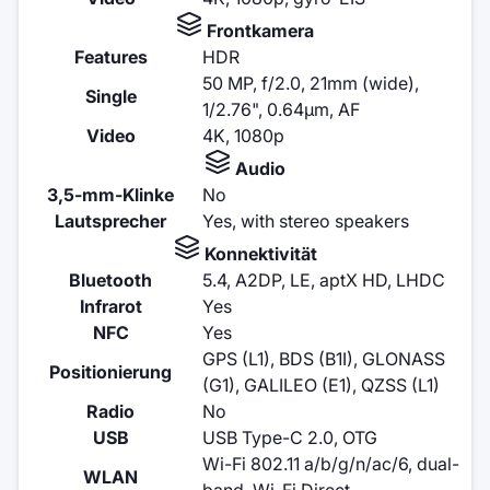
Frontkamera
Features
HDR
50 MP, f/2.0, 21mm (wide),
Single
1/2.76", 0.64µm, AF
Video
4K, 1080p
Audio
3,5-mm-Klinke
No
Lautsprecher
Yes, with stereo speakers
Konnektivität
Bluetooth
5.4, A2DP, LE, aptX HD, LHDC
Infrarot
Yes
NFC
Yes
GPS (L1), BDS (B1I), GLONASS
Positionierung
(G1), GALILEO (E1), QZSS (L1)
Radio
No
USB
USB Type-C 2.0, OTG
Wi-Fi 802.11 a/b/g/n/ac/6, dual-
WLAN
band, Wi-Fi Direct