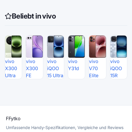
Beliebt in vivo
vivo
vivo
vivo
vivo
vivo
vivo
X300
X300
iQOO
Y31d
V70
iQOO
Ultra
FE
15 Ultra
Elite
15R
F
Fytko
Umfassende Handy-Spezifikationen, Vergleiche und Reviews