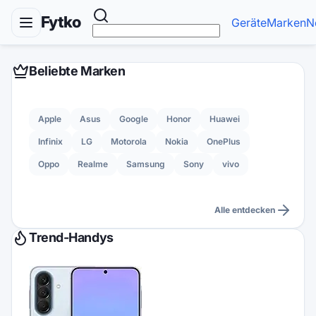
Fytko
Geräte
Marken
N
Beliebte Marken
Apple
Asus
Google
Honor
Huawei
Infinix
LG
Motorola
Nokia
OnePlus
Oppo
Realme
Samsung
Sony
vivo
Alle entdecken
Trend-Handys