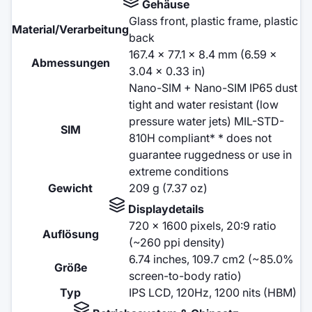
Gehäuse
Glass front, plastic frame, plastic
Material/Verarbeitung
back
167.4 x 77.1 x 8.4 mm (6.59 x
Abmessungen
3.04 x 0.33 in)
Nano-SIM + Nano-SIM IP65 dust
tight and water resistant (low
pressure water jets) MIL-STD-
SIM
810H compliant* * does not
guarantee ruggedness or use in
extreme conditions
Gewicht
209 g (7.37 oz)
Displaydetails
720 x 1600 pixels, 20:9 ratio
Auflösung
(~260 ppi density)
6.74 inches, 109.7 cm2 (~85.0%
Größe
screen-to-body ratio)
Typ
IPS LCD, 120Hz, 1200 nits (HBM)