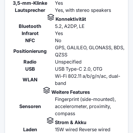
3,5-mm-Klinke
Yes
Lautsprecher
Yes, with stereo speakers
Konnektivität
Bluetooth
5.2, A2DP, LE
Infrarot
Yes
NFC
No
GPS, GALILEO, GLONASS, BDS,
Positionierung
QZSS
Radio
Unspecified
USB
USB Type-C 2.0, OTG
Wi-Fi 802.11 a/b/g/n/ac, dual-
WLAN
band
Weitere Features
Fingerprint (side-mounted),
Sensoren
accelerometer, proximity,
compass
Strom & Akku
Laden
15W wired Reverse wired