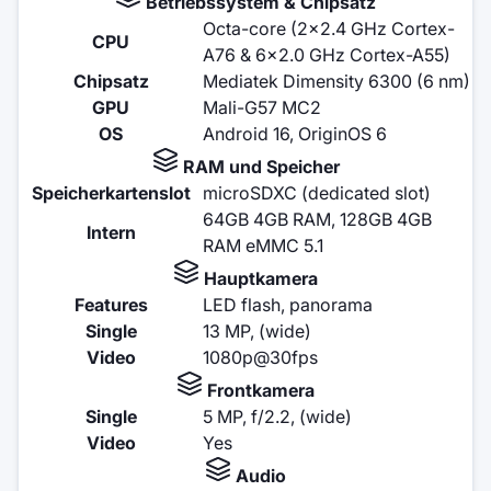
Betriebssystem & Chipsatz
Octa-core (2x2.4 GHz Cortex-
CPU
A76 & 6x2.0 GHz Cortex-A55)
Chipsatz
Mediatek Dimensity 6300 (6 nm)
GPU
Mali-G57 MC2
OS
Android 16, OriginOS 6
RAM und Speicher
Speicherkartenslot
microSDXC (dedicated slot)
64GB 4GB RAM, 128GB 4GB
Intern
RAM eMMC 5.1
Hauptkamera
Features
LED flash, panorama
Single
13 MP, (wide)
Video
1080p@30fps
Frontkamera
Single
5 MP, f/2.2, (wide)
Video
Yes
Audio