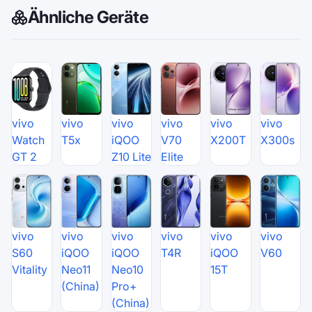
Ähnliche Geräte
vivo
vivo
vivo
vivo
vivo
vivo
Watch
T5x
iQOO
V70
X200T
X300s
GT 2
Z10 Lite
Elite
vivo
vivo
vivo
vivo
vivo
vivo
S60
iQOO
iQOO
T4R
iQOO
V60
Vitality
Neo11
Neo10
15T
(China)
Pro+
(China)