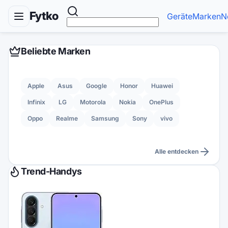
Fytko
Geräte
Marken
N
Beliebte Marken
Apple
Asus
Google
Honor
Huawei
Infinix
LG
Motorola
Nokia
OnePlus
Oppo
Realme
Samsung
Sony
vivo
Alle entdecken
Trend-Handys