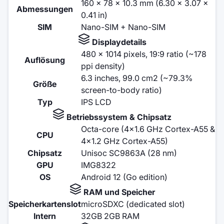
160 x 78 x 10.3 mm (6.30 x 3.07 x
Abmessungen
0.41 in)
SIM
Nano-SIM + Nano-SIM
Displaydetails
480 x 1014 pixels, 19:9 ratio (~178
Auflösung
ppi density)
6.3 inches, 99.0 cm2 (~79.3%
Größe
screen-to-body ratio)
Typ
IPS LCD
Betriebssystem & Chipsatz
Octa-core (4x1.6 GHz Cortex-A55 &
CPU
4x1.2 GHz Cortex-A55)
Chipsatz
Unisoc SC9863A (28 nm)
GPU
IMG8322
OS
Android 12 (Go edition)
RAM und Speicher
Speicherkartenslot
microSDXC (dedicated slot)
Intern
32GB 2GB RAM